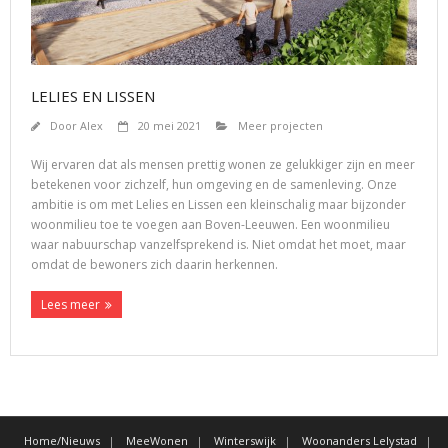
LELIES EN LISSEN
Door
Alex
20 mei 2021
Meer projecten
Wij ervaren dat als mensen prettig wonen ze gelukkiger zijn en meer
betekenen voor zichzelf, hun omgeving en de samenleving. Onze
ambitie is om met Lelies en Lissen een kleinschalig maar bijzonder
woonmilieu toe te voegen aan Boven-Leeuwen. Een woonmilieu
waar nabuurschap vanzelfsprekend is. Niet omdat het moet, maar
omdat de bewoners zich daarin herkennen.
Lees meer
Home/Nieuws
MeeWonen
Winterswijk
Woonanders Lelystad