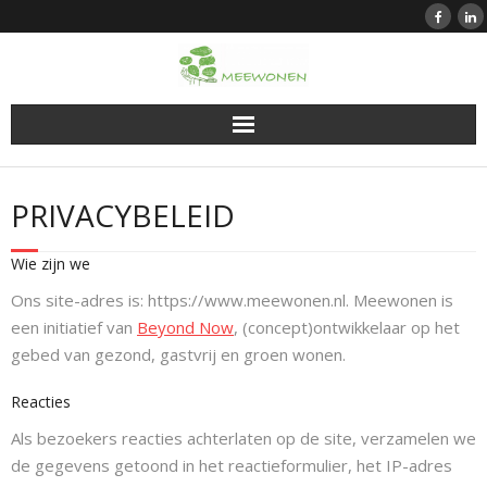
Doorgaan
naar
inhoud
PRIVACYBELEID
Wie zijn we
Ons site-adres is: https://www.meewonen.nl. Meewonen is
een initiatief van
Beyond Now
, (concept)ontwikkelaar op het
gebed van gezond, gastvrij en groen wonen.
Reacties
Als bezoekers reacties achterlaten op de site, verzamelen we
de gegevens getoond in het reactieformulier, het IP-adres