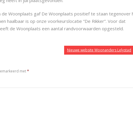
g heeft in juli plaatsgevonden.
n de Woonplaats gaf De Woonplaats positief te staan tegenover 
en haalbaar is op onze voorkeurslocatie “De Rikker”. Voor dat
eeft de Woonplaats een aantal randvoorwaarden opgesteld.
Nieuwe website Woonanders Lelystad
n gemarkeerd met
*