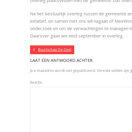
overleg plaatsvinden met de gemeente. Dat overle
Na het bestuurlijk overleg tussen de gemeente e
initiatief, en samen met ons wil nagaan of MeeWon
onderzoek en om de verwachtingen te managen h
Daarover gaan we eind september in overleg.
Buurtschap De Deel
LAAT EEN ANTWOORD ACHTER
Je e-mailadres wordt niet gepubliceerd.
Vereiste velden zij
Reactie