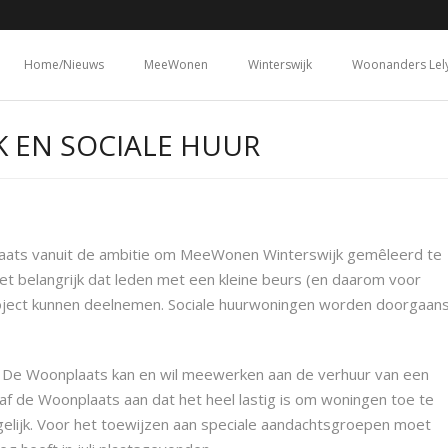
Home/Nieuws
MeeWonen
Winterswijk
Woonanders Lel
 EN SOCIALE HUUR
aats vanuit de ambitie om MeeWonen Winterswijk gemêleerd te
het belangrijk dat leden met een kleine beurs (en daarom voor
roject kunnen deelnemen. Sociale huurwoningen worden doorgaan
e De Woonplaats kan en wil meewerken aan de verhuur van een
gaf de Woonplaats aan dat het heel lastig is om woningen toe te
elijk. Voor het toewijzen aan speciale aandachtsgroepen moet