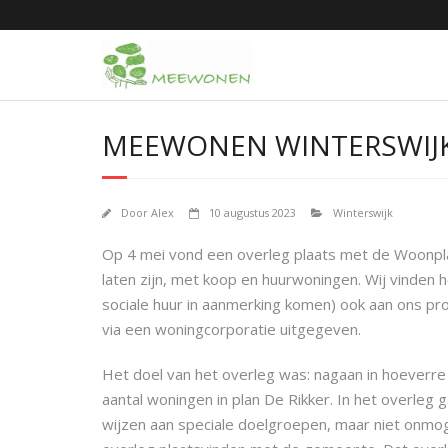
Doorgaan
naar
inhoud
MEEWONEN WINTERSWIJK
Door
Alex
10 augustus 2023
Winterswijk
Op 4 mei vond een overleg plaats met de Woonpl
laten zijn, met koop en huurwoningen. Wij vinden 
sociale huur in aanmerking komen) ook aan ons p
via een woningcorporatie uitgegeven.
Het doel van het overleg was: nagaan in hoeverr
aantal woningen in plan De Rikker. In het overleg 
wijzen aan speciale doelgroepen, maar niet onmog