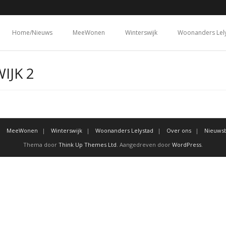
Home/Nieuws
MeeWonen
Winterswijk
Woonanders Lel
IJK 2
MeeWonen
Winterswijk
Woonanders Lelystad
Over ons
Nieuwsb
Thema door
Think Up Themes Ltd
. Aangedreven door
WordPress
.